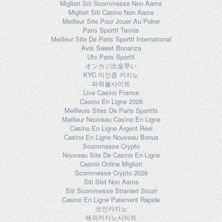
Migliori Siti Scommesse Non Aams
Migliori Siti Casino Non Aams
Meilleur Site Pour Jouer Au Poker
Paris Sportif Tennis
Meilleur Site De Paris Sportif International
Avis Sweet Bonanza
Ufc Paris Sportif
オンカジ出金早い
KYC 미인증 카지노
파워볼사이트
Live Casino France
Casino En Ligne 2026
Meilleurs Sites De Paris Sportifs
Meilleur Nouveau Casino En Ligne
Casino En Ligne Argent Réel
Casino En Ligne Nouveau Bonus
Scommesse Crypto
Nouveau Site De Casino En Ligne
Casino Online Migliori
Scommesse Crypto 2026
Siti Slot Non Aams
Siti Scommesse Stranieri Sicuri
Casino En Ligne Paiement Rapide
코인카지노
해외카지노사이트