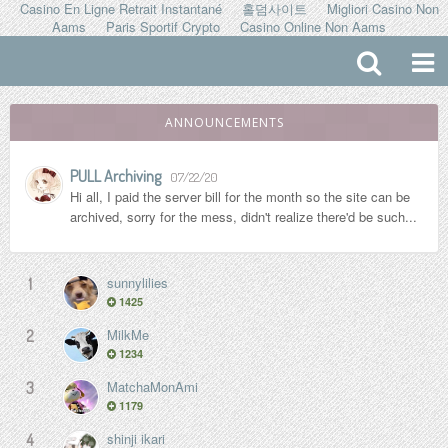
Casino En Ligne Retrait Instantané
홀덤사이트
Migliori Casino Non
Aams
Paris Sportif Crypto
Casino Online Non Aams
ANNOUNCEMENTS
PULL Archiving
07/22/20
Hi all, I paid the server bill for the month so the site can be
archived, sorry for the mess, didn't realize there'd be such...
sunnylilies
1
1425
MilkMe
2
1234
MatchaMonAmi
3
1179
shinji ikari
4